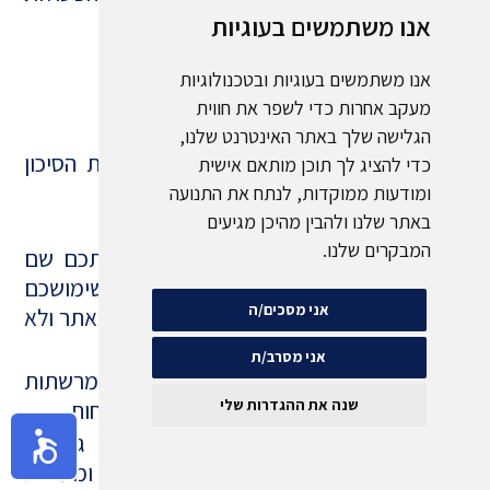
המנויות לעיל .
אנו משתמשים בעוגיות
אנו משתמשים בעוגיות ובטכנולוגיות
הימנעות מהתחזות ו"פישינג"
מעקב אחרות כדי לשפר את חווית
הגלישה שלך באתר האינטרנט שלנו,
הקפדתכם על ההוראות הבאות תפחית את הסיכון
כדי להציג לך תוכן מותאם אישית
לפגיעה בפרטיותכם:
ומודעות ממוקדות, לנתח את התנועה
באתר שלנו ולהבין מהיכן מגיעים
המבקרים שלנו.
ככל שלצורך שימושכם באתר יהיו ברשותכם שם
משתמש וסיסמה נא וודאו כי הם יהיו לשימושכם
אני מסכים/ה
האישי בלבד לצורך הזדהות ושימוש אישי באתר ולא
להעבירם לצד שלישי .
אני מסרב/ת
הימנעו מכניסה לאזור האישי באתר מרשתות
אינטרנט ציבוריות או רשתות שאינן מאובטחות.
שנה את ההגדרות שלי
וודאו שהמחשב או הטלפון שמהם אתם גולשים
באתר מכיל תוכנת אנטי וירוס עדכנית ומערכת