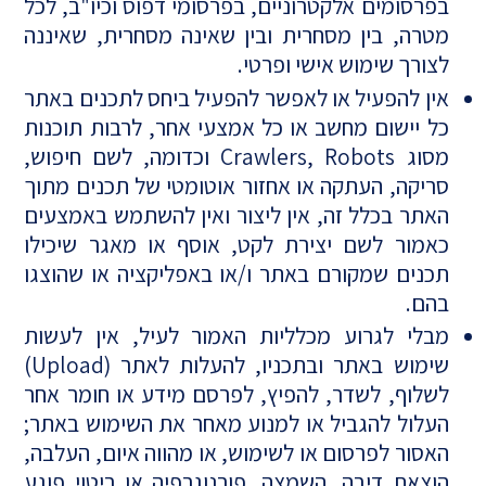
בפרסומים אלקטרוניים, בפרסומי דפוס וכיו"ב, לכל
מטרה, בין מסחרית ובין שאינה מסחרית, שאיננה
לצורך שימוש אישי ופרטי.
אין להפעיל או לאפשר להפעיל ביחס לתכנים באתר
כל יישום מחשב או כל אמצעי אחר, לרבות תוכנות
מסוג Crawlers, Robots וכדומה, לשם חיפוש,
סריקה, העתקה או אחזור אוטומטי של תכנים מתוך
האתר בכלל זה, אין ליצור ואין להשתמש באמצעים
כאמור לשם יצירת לקט, אוסף או מאגר שיכילו
תכנים שמקורם באתר ו/או באפליקציה או שהוצגו
בהם.
מבלי לגרוע מכלליות האמור לעיל, אין לעשות
שימוש באתר ובתכניו, להעלות לאתר (Upload)
לשלוף, לשדר, להפיץ, לפרסם מידע או חומר אחר
העלול להגביל או למנוע מאחר את השימוש באתר;
האסור לפרסום או לשימוש, או מהווה איום, העלבה,
הוצאת דיבה, השמצה, פורנוגרפיה או ביטוי פוגע