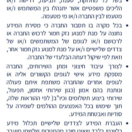
בשל כל מחלוקת, טענה, תביעה, דרישה ו/או
הליכים משפטיים אשר יתנהלו בין המשתמש ו/או
מטעמו לבין החברה ו/או מי מטעמה.
בכל מקרה בו תסבור החברה כי מסירת המידע
נחוצה על מנת למנוע נזק חמור לרכוש החברה או
לרכושם ו/או לגופם של המשתמשים ו/או של
צדדים שלישיים ו/או על מנת למנוע נזק חמור אחר,
וזאת לפי שיקול דעתה הבלעדי של החברה.
לצורך עיבוד חיצוני ומתן השירותים, החברה
מספקת מידע אישי לגופים הקשורים אליה או
לגופים אחרים שהחברה משתפת איתם פעולה
ונותנת בהם אמון (כגון שירותי אחסון, תפעול,
שירותי ביצוע תשלומים וכיו"ב( לפי ההוראות שלה,
תוך שימוש בכל האמצעים ההולמים לשמירה על
סודיות ואבטחת המידע.
העברת המידע לצדדים שלישיים תכלול מידע
רלוונטי בלבד שאינו חורג מהמטרות שלשמן מועבר