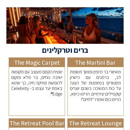
ברים וטרקלינים
The Magic Carpet
The Martini Bar
מאחורי בר מזמין ומושך תשומת
שטיח הקסם מעוצב עם מקומות
לב, ברמנים עם כישרון
ישיבה נוחים, בר מלא ומקום
מסנוורים במיומנות של הצגה
להופעות מוזיקה חיה, כך שהוא
על כוח המשיכה כשהם יוצרים
באמת יעד עצמו ב- Celebrity
קוקטיילים יצירתיים. הרימו כיסא,
Edge®.
הרימו כוס ואמרו "לחיים"!
The Retreat Pool Bar
The Retreat Lounge