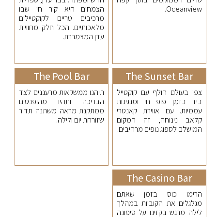
Oceanview.
הצמחים היא קיר חי שבו
מרכיבים טריים לקוקטיילים
מלאכותיים. הכל חלק מחוויית
עדן המצמררת.
The Pool Bar
The Sunset Bar
צפו בעולם חולף עם קוקטייל
תיהנו ממשקאות מרעננים לצד
ביד בזמן פופ חי ומנגינות
הבריכה ותהיו מהופנטים
עממיות. עם אווירת קאנטרי
ממתקנת מראה משתנה תדיר
קלאב נינוחה, זה המקום
שזורחת יום ולילה.
המושלם לספוג נופים מרהיבים.
The Casino Bar
הרימו כוס בזמן שאתם
מגלגלים את הקוביות במהלך
לילה מרגש בקזינו על סיפונה