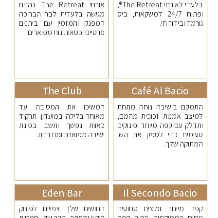
בלעדי לאורחי The Retreat®,
אורחי The Retreat נהנים
ופתוח 24/7 למשקאות, ביס
מגישה בלעדית לבר הבריכה
גורמה ובידור חי.
המפנק והמזמין עם ביתנים
פרטיים וכסאות נוח מפוארים.
The Club
Café Al Bacio
התמקם בישיבה נוחה מתחת
המשיכו את המסיבה עד
למיצב אמנות זכוכית מהמם,
מאוחר בלילה במועדון. תרקוד
ותדלק עם קפה מיוחד ופינוקים
כאוות נפשך ותשב בפינת
טעימים כדי לספק את השן
ישיבה מפוארת ומודרנית.
המתוקה שלך.
Eden Bar
Il Secondo Bacio
קפה מיוחד ומיצים סחוטים
החושים שלך צפויים לפינוק
טריים הממוקמים בתוך קפה
חדש ומפתה. בבר עדן, ספריית