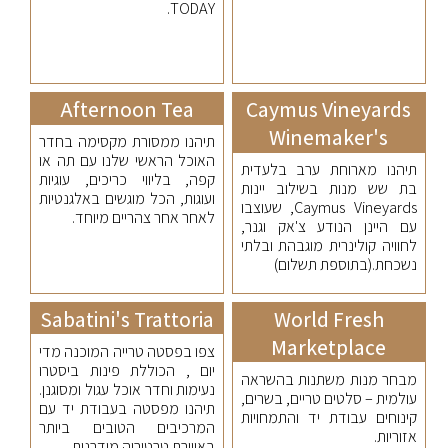
TODAY.
Afternoon Tea
Caymus Vineyards
Winemaker's
תיהנו ממסורת מקסימה בחדר
האוכל הראשי שלנו עם תה או
תיהנו מארוחת ערב בלעדית
קפה, בליווי כריכים, עוגיות
בת שש מנות בשילוב יינות
ועוגות, הכל מוגשים באלגנטיות
Caymus Vineyards, שעוצבו
לאחר אחר צהריים מיוחד.
עם היינן הנודע צ'אק וגנר,
לחוויה קולינרית מוגבהת ובלתי
נשכחת.(בתוספת תשלום)
Sabatini's Trattoria
World Fresh
Marketplace
צפו בפסטה טרייה המוכנה מדי
יום , הכוללת פינות ביסטרו
מבחר מנות משתנות בהשראה
נעימות וחדר אוכל עגול ומסוגנן.
עולמית – סלטים טריים, בשרים,
תיהנו מפסטה בעבודת יד עם
קינוחים עבודת יד והתמחויות
המרכיבים הטובים ביותר
אזוריות.
באווירת טרטוריה מודרנית.