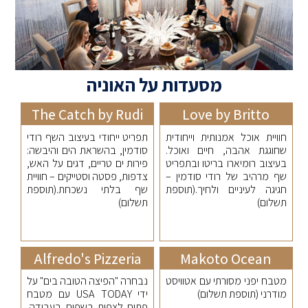
מסעדות על האוניה
The Catch by Rudi
Love by Britto
חוויית אוכל אמנותית וייחודית
תפריט ייחודי בעיצוב השף רודי
שחוגגת אהבה, חיים ואוכל.
סודמין, בהשראת הים והיבשה:
בעיצוב רומיארו בריטו ובתפריט
פירות ים טריים, דגים על האש,
שף מרהיב של רודי סודמין –
צדפות, פסטה וסטייקים – חוויית
חגיגה לעיניים ולחיך.(תוספת
שף בלתי נשכחת.(תוספת
תשלום)
תשלום)
Alfredo's Pizzeria
Makoto Ocean
מטבח יפני מסורתי עם אטוויסט
נבחרה "הפיצה הטובה בים" על
מודרני (תוספת תשלום)
ידי USA TODAY עם מטבח
פתוח לצפות בשפים בעבודה.