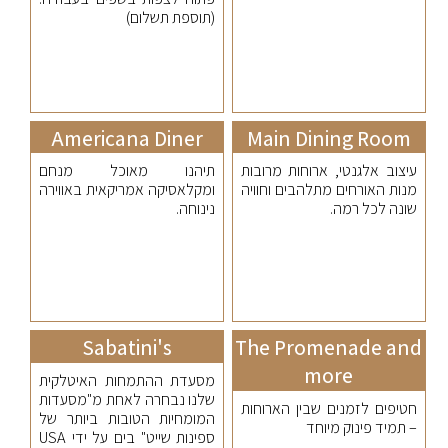
(תוספת תשלום)
Americana Diner
Main Dining Room
עיצוב אלגנטי, ארוחות מרובות
תיהנו מאוכל מנחם
מנות האורחים מתלהבים וחוויה
ומקלאסיקה אמריקאית באווירה
שונה לכל רמה.
נינוחה.
Sabatini's
The Promenade and
more
מסעדת ההתמחות האיטלקית
שלנו נבחרה לאחת מ"מסעדות
חטיפים לזמנים שבין הארוחות
המומחיות הטובות ביותר של
– תמיד פינוק מיוחד
ספינות שייט" בים על ידי USA