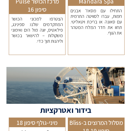
Mandara Spa
מרכז הכושר Pulse
סיפון 16
התחילו עם מסאז' אבנים
חמות, עברו לסוויטה התרמית
הצטרפו למכוני הכושר
עם סאונה או בריכת ויטאליטי.
המתקדמים שלנו: ספינינג,
תחוו את חדר המלח המטהר
פילאטיס, יוגה מול הים ואימוני
את הגוף.
משקולות – להישאר בכושר
וליהנות תוך כדי.
בידור ואטרקציות
מסלול המרוצים ב-Bliss
מיני-גולף סיפון 18
סיפון 18,19