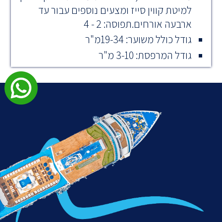
למיטת קווין סייז ומצעים נוספים עבור עד
ארבעה אורחים.תפוסה: 2 - 4
גודל כולל משוער: 19-34מ"ר
גודל המרפסת: 3-10 מ"ר