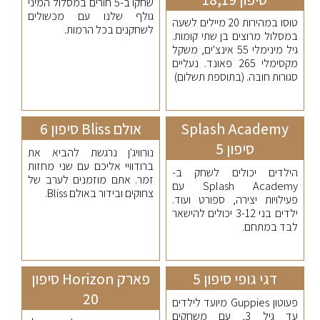
שחקו ב-5 חורים במסלול המיני
גולף שלנו עם מכשולים
טוסו במהירות 20 מיילים לשעה
לשחקנים בכל הרמות.
במסלול מרוצים בן שתי קומות.
גיל מינימלי 55 אינצ'ים, משקל
מקסימלי 265 פאונד. נעליים
סגורות חובה. (בתוספת תשלום)
Splash Academy
אולם Bliss סיפון 6
סיפון 5
נורוויג'ן נרגשת להביא את
ברודוויי אליכם עם שני מחזות
הילדים יכולים לשחק ב-
זמר. אתם מוזמנים לערב של
Splash Academy עם
צחוקים ובידור באולם Bliss.
פעילויות יצירה, ספורט ועוד.
ילדים בני 3-12 יכולים להישאר
לבד במתחם.
דגי גופי סיפון 5
פארק Horizon סיפון
20
פעוטון Guppies מיועד לילדים
עד גיל 3, עם משחקים