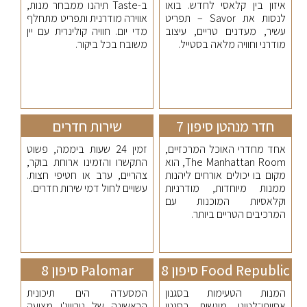
איזון בין קלאסי לחדש. בואו
ב-Taste תיהנו ממבחר מנות,
לנסות את Savor – תפריט
אווירה מודרנית ותפריט מתחלף
עשיר, מעדנים טריים, עיצוב
מדי יום. חוויה קולינרית עם יין
מודרני וחוויה מלאה בסטייל.
משובח בכל ביקור.
חדר מנהטן סיפון 7
שירות חדרים
אחד מחדרי האוכל המרכזיים,
זמין 24 שעות ביממה, פשוט
The Manhattan Room, הוא
התקשרו והזמינו ארוחת בוקר,
מקום בו יכולים אורחים ליהנות
צהריים, ערב או חטיפי חצות.
ממנות מיוחדות, מודרניות
עשויים לחול דמי שירות חדרים.
וקלאסיות המוכנות עם
המרכיבים הטריים ביותר.
Food Republic סיפון 8
Palomar סיפון 8
המנות הטעימות בסגנון
המסעדה הים תיכונית
אסייתי־לטיני מוגשות בסגנון
הראשונה של נורוויג'ן מציעה