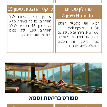
טרקלין סיגרים
טרקלין התצפית סיפון 15
Humidor סיפון 8
טרקלין תצפית הפתוח לכל
האורחים עם בר בשירות מלא
הביאו את קוקטייל הוויסקי
על סיפון 15 המציע לכלל
שלכם מ-Maltings ל-
האורחים °180 של נופים
Humidor, ותיהנו גם מעישון. עם
פנורמיים עוצרי נשימה.
כסאות עור נוחים ומרתף סיגרים
מצויד היטב, זהו המקום
המושלם לפגוש חברים.
ספורט בריאות וספא