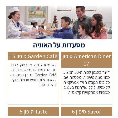
מסעדות על האוניה
American Diner סיפון
Garden Café סיפון 16
17
לא משנה מה מתחשק לכם,
רוב הסיכויים שתמצאו אותו ב-
דיינר בסגנון שנות ה-50 המציע
Garden Café. מזנון פנימי זה
מגוון מנות טעימות ומפנקות. עם
ללא תשלום מגיש ארוחת בוקר,
כל ביס תקבלו חוויה אמריקאית
צהריים וערב.
קלאסית, כולל שולחנות בעיצוב
מכוניות אמריקאיות קלאסיות.
Savor סיפון 6
Taste סיפון 6