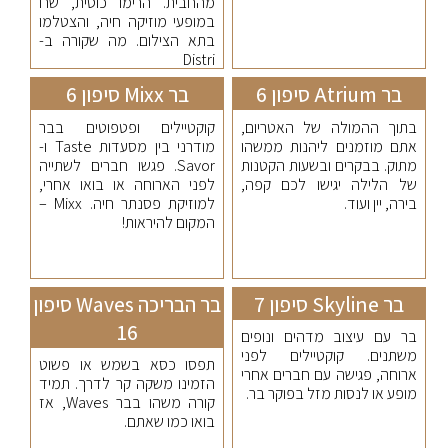
מהחבית. הרימו כוסית, שרו
במופעי מוזיקה חיה, והצטלמו
בתא הצילום. מה שקורה ב-
Distri
בר Atrium סיפון 6
בר Mixx סיפון 6
בתוך ההמולה של האטריום,
קוקטיילים ופטפוטים בבר
אתם מוזמנים ליהנות ממשהו
מודרני בין מסעדות Taste ו-
מתוק. בבקרים ובשעות הקטנות
Savor. פגשו חברים לשתייה
של הלילה יגישו לכם קפה,
לפני הארוחה או בואו אחרי,
בירה, יין ועוד.
למוזיקת פסנתר חיה. Mixx –
המקום להיראות!
בר Skyline סיפון 7
בר הבריכה Waves סיפון
16
בר עם עיצוב מדהים ונופים
משתנים. קוקטיילים לפני
תפסו כסא בשמש או פשוט
ארוחה, פגישה עם חברים אחרי
הזמינו משקה קר לדרך. תמיד
מופע או לנסות מזל בפוקר בר.
קורה משהו בבר Waves, אז
בואו כמו שאתם.