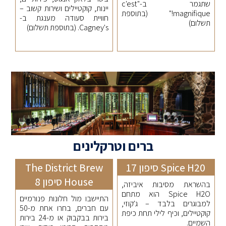
שתגמר ב-"c'est
יינות, קוקטיילים ושירות קשוב –
magnifique!" (בתוספת
חוויית סעודה מענגת ב-
תשלום)
Cagney's. (בתוספת תשלום)
ברים וטרקלינים
Spice H20 סיפון 17
The District Brew
House סיפון 8
בהשראת מסיבות איביזה,
Spice H2O הוא מתחם
התיישבו מול חלונות פנורמיים
למבוגרים בלבד – ג'קוזי,
עם חברים, בחרו אחת מ-50
קוקטיילים, וכיף לילי תחת כיפת
בירות בבקבוק או מ-24 בירות
השמיים.