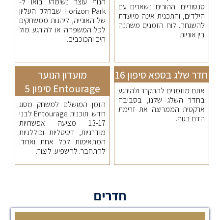
הנוף עוצר נשימה! בואו ל-
סנסוריים. ההורים נשארים עם
Horizon Park שבחלק העליון
הילדים, והתכנית אינה מיועדת
של האונייה, ליהנות ממשחקים
להשגחה. לוח הזמנים משתנה
לכל המשפחה או להירגע מול
בין אוניות.
הים והכוכבים.
חדר שלג בספא סיפון 16
מועדון הנוער
Entourage סיפון 5
אתם מוזמנים להתקרר ולהירגע
בחדר השלג שלנו, בסביבה
הזמן המושלם למשחק מסוג
ארקטית הממריצה את זרימת
חדש. תוכנית Entourage לבני
הדם בגוף.
13-17 מציעה אפשרויות
מודרניות, דיגיטליות וכוללניות
המתאימות לכל אחת ואחד.
להתחבר. להשפיע. ליצור.
חדרים