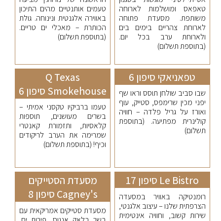
טאפאס ומושלמות לארוחה
טעמים אותנטיים מהים התיכון
משותפת. מסעדת פתוחה
באווירה אלגנטית ונינוחה. גולת
לארוחת צהריים בימים בים
הכותרת – מאכלי ים טריים.
ולארוחת ערב בכל יום.
(בתוספת תשלום)
(בתוספת תשלום)
טפאניאקי סיפון 6
Q Texas
Smokehouse סיפון 6
שבו סביב שולחן תוסס וראו שף
יפני מכין שרימפס, סטייק, עוף
טעמו ברביקיו טקסני אמיתי –
ואורז על גריל פלדה – חוויה
בשרים מעושנים, תוספות
קולינרית מפתיעה. (בתוספת
קלאסיות, ותזמורת קאנטרי
תשלום)
שמרימה את הערב לריקודים
וכיף! (בתוספת תשלום)
Le Bistro סיפון 17
מסעדת הסטייקים
Cagney's סיפון 8
רומנטיקה באוויר במסעדה
הצרפתית שלנו – עיצוב אלגנטי,
מסעדת סטייקים אמריקאית עם
שירות קשוב, וחוויה אינטימית
בשר בלאק אנגוס, פירות ים,