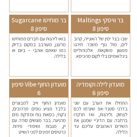
בר וויסקי Maltings
בר מוחיטו Sugarcane
סיפון 8
סיפון 8
שבו בצד ימין של האונייה, קרוב
בואו ליהנות עם חברים ממוחיטו
לים, מול נוף משכר. תיהנו
מרענן, מעורבב במקום בדיוק
ממגוון משקאות אלכוהוליים
כמו שאתם אוהבי – ביום או
בינלאומיים בלי לקום מהכיסא.
בלילה.
מועדון לילה וקומדיה
מועדון החוף Vibe סיפון
סיפון 6
6
התחילו את הערב עם שני
מועדון החוף וייב למבוגרים
בדרני סטנד-אפ שיגרמו לכם
בלבד מציע נופים מרהיבים,
לצחוק וליהנות, ואז תרקדו
ג'קוזי, כסאות נוח ומזרקת מים
ברחבה עם הדיג'יי שמנגן את
מרגיעה. בבר מוגשים סודה עם
השירים האהובים עליכם עד
יין, מגבות ושיפודי פירות.
הלילה.
כרטיסים זמינים לפני השייט