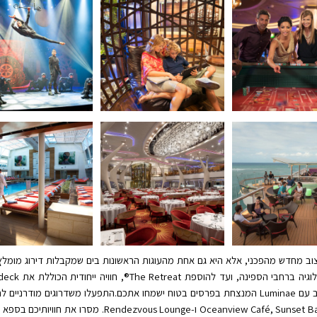
Cele® לא רק עברה עיצוב מחדש מהפכני, אלא היא גם אחת מהעוגות הראשונות בים שמקבלות דיר
התוצאות מדהימות. מקומות חדשים אלו בשילוב עם Luminae המנצחת בפרסים בטוח ישמחו אתכם.התפעלו
ובברים המחודשים, כולל חדר האוכל הראשי, w Café, Sunset Bar