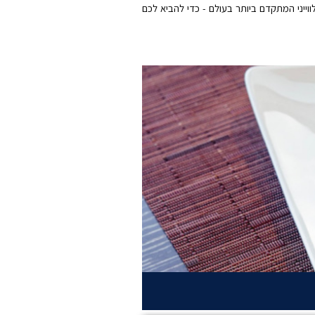
ה Celebrity Summit.הספינה Celebrity Summit שטה עם Starlink - האינטרנט הלווייני המתקדם ביותר בעולם - כדי להביא לכם