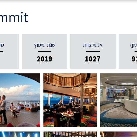
ummit
ון)
אנשי צוות
שנת שיפוץ
סי
2
2019
1027
9