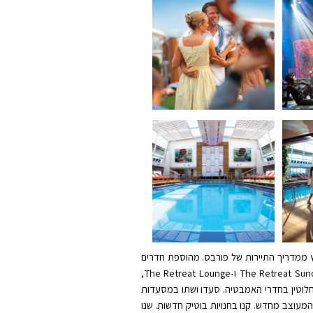
וג מומלץ ממדריך התיירות של פורבס. מהוספת חדרים
חדשים ועד לשדרוג קונספטים ועיצובים בטכנולוגיה ברחבי הספינה, ועד להוספת The Retreat®, חוויה ייחודית הכוללת את The Retreat Sundeck ו-The Retreat Lounge,
 משדרוגים מודרניים לחלוטין בחדרי האמבטיה. סעדו ושתו במסעדות
Oceanvie ו-Rendezvous Lounge. מסרו את חוויותיכם בספא המעוצב מחדש. קנו בחנויות בוטיק חדשות. שנו