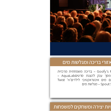
זורי בריכה ומגלשות מים
Goofy’s Pool – בריכה משפחתית מרכזית
עם מסך ענק להצגת סרטיםAquaLab –
מתחם מים אינטראקטיבי לילדיםTwist ‘n’
Sp – מגלשת מים
יות יצירה ומשחקים למשפחות