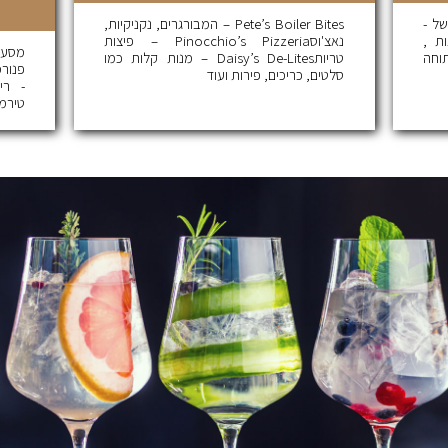
של -
Pete’s Boiler Bites – המבורגרים, נקניקיות,
ת ,
נאצ'וסPinocchio’s Pizzeria – פיצות
מסעד
וחה
טריותDaisy’s De-Lites – מנות קלות כמו
פנורמ
סלטים, כריכים, פירות ועוד
- רי
טירמי