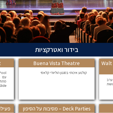
בידור ואטרקציות
מופעי תיאטרון בסגנון ברודווי – Walt
Buena Vista Theatre
א
קולנוע איכותי בסגנון הוליוודי קלאסי
 ערב
שות
out Slide
Deck Parties – מסיבות על הסיפון
פעילו