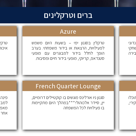
ברים וטרקלינים
Azure
וני
טרקלין בסגנון ימי – בשעות היום משמש
חקי
לפעילויות, הרצאות או בידור משפחתי. בערב
איכות
בירה
הופך לחלל בידור למבוגרים עם מופעי
סטנדאפ, קריוקי, מופעי בידור חיים ומסיבות.
French Quarter Lounge
כלו
סגנון ניו אורלינס מוגשים בו קוקטיילים דרומיים,
פינה
ירי,
יין, סיידר אלכוהולי.***במהלך היום מתקיימות
למבו
בו פעילויות לכל המשפחה
מאפים
אחר ה