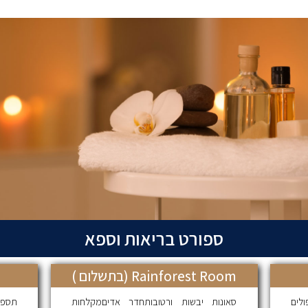
ספורט בריאות וספא
Rainforest Room (בתשלום )
ולים
סאונות יבשות ורטובותחדר אדיםמקלחות
תספו