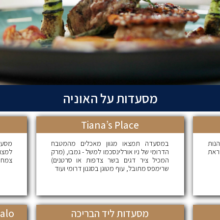
מסעדות על האוניה
Tiana’s Place
נות
במסעדה תמצאו מגוון מאכלים מהמטבח
מסעדה
ראת
הדרומי של ניו אורלינסכמו למשל - גמבו, (מרק
למצו
המכיל ציר דגים בשר צדפות או סרטנים)
צמחונ
שרימפס מתובל, עוף מטוגן בסגנון דרומי ועוד
מסעדות ליד הבריכה