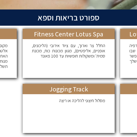
ספורט בריאות וספא
Fitness Center Lotus Spa
Lo
פיה
החלל צר וארוך, עם ציוד אירובי (הליכונים,
מקום
שבו
אופניים, אליפטיים), מגוון מכונות כוח, מכונת
אלטר
פשר
סמית' ומשקולות חופשיות עד 100 פאונד
האחר
שלך
מנות
תשלו
Jogging Track
מסלול חיצוני להליכה או ריצה