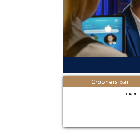
Crooners Bar
י ופסנתר