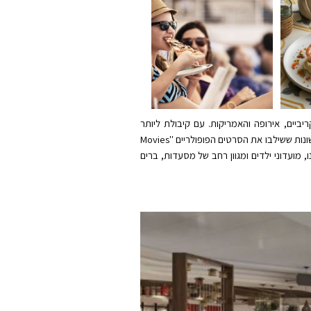
נועדה להציע מסלולים ארוכים ברחבי הקריביים, אירופה והאמריקות. עם קיבולת ליותר
מ-3,100 נוסעים, היא בולטת באווירה ידידותית למשפחות, במטבח המעולה ובאפשרויות הבילוי המגוונות. זו הייתה אחת האוניות הראשונות ששילבו את הסרטים הפופולריים "Movies
The Sanc, בריכות מרובות, ספא, חדר כושר, קזינו, מועדוני ילדים ומגוון רחב של מסעדות, ברים