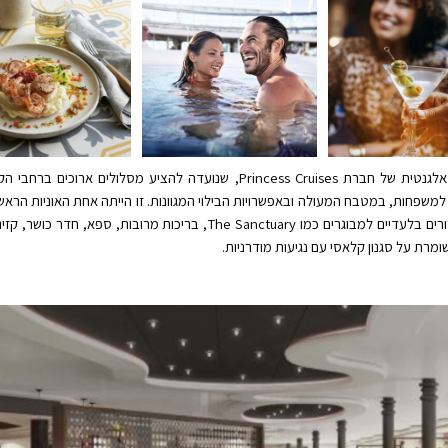
ה"קריביאן פרינסס" היא אוניית גראנד קלאס אלגנטית של חברת Princess Cruises, ש
Under the Stars®" (קולנוע חיצוני) וכוללת אזורים בלעדיים למבוגרים כמו tuary