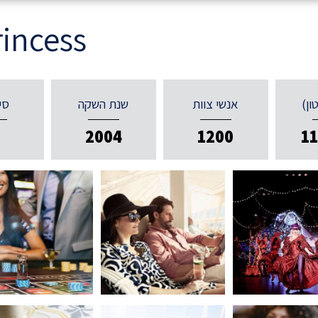
incess
ון)
אנשי צוות
שנת השקה
סי
9
2004
1200
1