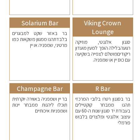
Solarium Bar
Viking Crown
Lounge
בר באזור שקט למבוגרים
בלבדתהנו ממגוון משקאות כמו
סגנון אלגנטי, מוזיקה
מרטיני, שמפניה או יין
רגועהבלילה הופך למעין מועדון
ריקודיםמושלם לצפייה בשקיעה
עם כוס יין או שמפניה.
Champagne Bar
R Bar
בר בסגנון רטרו בלובי המרכזי
בר יין ושמפניה באווירה יוקרתית
תהנו ממבחר קוקטיילים
תוכלו ליהנות ממבחר יינות
בעבודת יד סגנון שנות ה-60 עם
ושמפניות איכותיים
עיצוב אלגנטי ומלצרים בלבוש
פורמלי