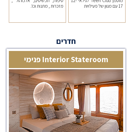
מוסמךTeen Club לגילאי 12-
טיפוח, תכשיטים, אלכוהול ,
17 עם מגוון של פעילויות
מזכרות , מתנות וכו'.
חדרים
Interior Stateroom פנימי