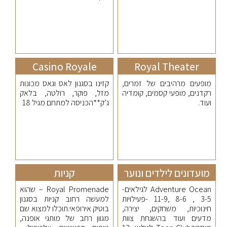
Casino Royale
Royal Theater
מופעים מרהיבים של זמרים,
קזינו בסגנון לאס וגאס מכונות
רקדנים, מופעי קסמים, קומדיה
מזל, פוקר, רולטה, בלאק
ועוד.
ג’ק**הכניסה למתחם מגיל 18
מועדונים לילדים ונוער
קניות
Adventure Ocean לגילאים-
Royal Promenade – שהוא
3-5 , 8-6 ,11-9 -פעילויות
למעשה רחוב קניות בסגנון
חינוכיות, משחקים, יצירה,
בוטיק אירופאי.תוכלו למצוא שם
מדעים ועוד בהשגחת צוות
מגוון רחב של מותגי אופנה,