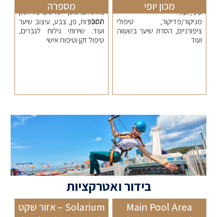
מקצועי חלק מהשיעורים
לעור יבש.רפלקסולוגיה, דיקור
מכון יופי
מספרה
בתשלום נוסף .פרטים בדלפק
סיני, ועוד.
המכון
מניקור/פדיקור, טיפולי
תספורות, פן, צבע, עיצוב שיער
ציפורניים, הסרת שיער בשעווה
ועוד. שירותי גילוח לגברים,
ועוד
טיפול זקן וטיפוח אישי
בידור ואטרקציות
Main Pool Area
Solarium – אזור שקט