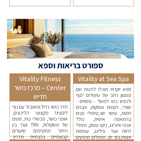
ספורט בריאות וספא
Vitality Fitness
Vitality at Sea Spa
Center – מרכז כושר
ספא יוקרתי תוכלו ליהנות שם
ממגוון רחב של טיפולים לגוף
חדיש
ולנפש כמו למשל - עיסויים -
חדר כושר גדול ומאובזר עם נוף
שוודי, רקמות עמוקות, אבנים
ליםציוד מקצועי: הליכונים,
חמות, עיסוי זוגי,טיפולי פנים
אופני כושר, מכשירי כוח, סטים
בהתאמה אישית, כולל
של משקולות, TRX ועוד בין
אנטי-אייג'ינג, ניקוי עמוק, טיפולי
הייתר מתקיימים שיעורים
לחות ועוד. פילינג, עטיפות
קבוצתיים בהנחיית מדריך
אצות/בוץ ים, טיפולים מרגיעים