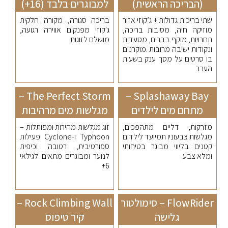
(הבריכה הראשית)
למבוגרים בלבד (16+)
שתי בריכות גדולות + ג’קוזי אזור
בריכה סגורה, מקורה חלקית
מוזיקה חיה, מסיבות בריכה,
ג'קוזי מפנקים אווירה רגועה,
תחרויות, מוקף בברים, מסעדות
מושלם לזוגות
ונקודות ישיבה מרובות .מוקרנים
בו סרטים על מסך ענק בשעות
הערב
The Perfect Storm –
Splashaway Bay –
מתחם מים לילדים
מגלשות מים מרהיבות
מזרקות, דליים מתהפכים,
זוג מגלשות מהירות ומפותלות –
מגלשות צבעוניו תמיועד לילדים
Typhoon ו-Cyclone פעילות
קטנים בליווי מבוגר בטיחותי
ספורטיבית, רטובה וכיפית
ומלא צבע
לנוער ומבוגרים מתאים לגילאי
6+
FlowRider – סימולטור
Rock Climbing Wall –
גלישה
קיר טיפוס