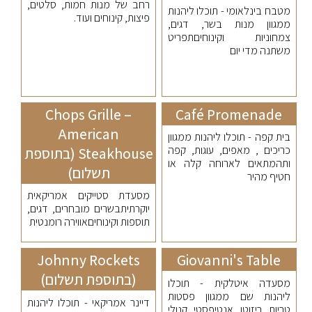
רחב של מנות חמות, סלטים,
מטבח בינלאומי - תוכלו ליהנות
פיצות, קינוחים ועוד.
ממגוון מנות בשר, דגים,
צמחוניות וקינוחיםתפריט
משתנה מדי יום
Chops Grille –
Café Promenade
American
בית קפה - תוכלו ליהנות ממגוון
כריכים , מאפים, עוגות, קפה
Steakhouse (בתוספת
ותהמתאים לארוחה קלה או
תשלום)
חטיף מהיר
מסעדת סטייקים אמריקאית
יוקרתיתבשרים מובחרים, דגים,
תוספות וקינוחיםאווירה רומנטית
Johnny Rockets
Giovanni's Table
(בתוספת תשלום)
מסעדה איטלקית - תוכלו
ליהנות שם ממגוון פסטות
דיינר אמריקאי - תוכלו ליהנות
טריות, ריזוטו, אנטיפסטי, קנולי