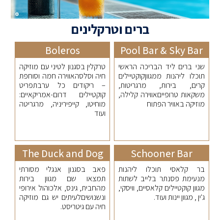
ברים וטרקלינים
Boleros
Pool Bar & Sky Bar
שני ברים ליד הבריכה הראשי
טרקלין בסגנון לטיני עם מוזיקה
תוכלו ליהנות ממגווןקוקטיילים
חיה וסלסהאווירה חמה וסוחפת
קרים, בירות, מרגריטות,
– ריקודים כל ערבתפריט
משקאות טרופייםאווירה קלילה,
קוקטיילים דרום-אמריקאיים:
מוזיקה באוויר הפתוח
מוחיטו, קייפיריניה, מרגריטה
ועוד
The Duck and Dog
Schooner Bar
בר קלאסי תוכלו ליהנות
פאב בסגנון אנגלי מסורתי
מנעימת פסנתר בלייב לשתות
תמצאו שם מגוון בירות
מגוון קוקטיילים קלאסיים, וויסקי,
מהחבית, גינס, אלכוהול אירופי
ג'ין , מגוון יינות ועוד.
ונשנושיםלעיתים יש גם מוזיקה
חיה עם גיטריסט.